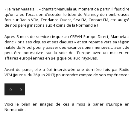
« Je m’en vaaaais… » chantait Manuela au moment de partir. Il faut dire
qu’on a eu l’occasion d’écouter le tube de Vianney de nombreuses
fois sur Radio VFM, Tendance Ouest, Sea FM, Contact FM, etc. au gré
de nos pérégrinations aux 4 coins de la Normandie !
Après 8 mois de service civique au CREAN Europe Direct, Manuela a
donc « pris ses cliques et ses claques » et est repartie vers sa région
natale du Frioul pour y passer des vacances bien méritées… avant de
peut-être poursuivre sur la voie de l’Europe avec un master en
affaires européennes en Belgique ou aux Pays-Bas.
Avant de partir, elle a été interviewée une dernière fois par Radio
VFM (journal du 26 juin 2017) pour rendre compte de son expérience :
Lecteur
audio
00:00
00:00
Voici le bilan en images de ces 8 mois à parler d’Europe en
Normandie :