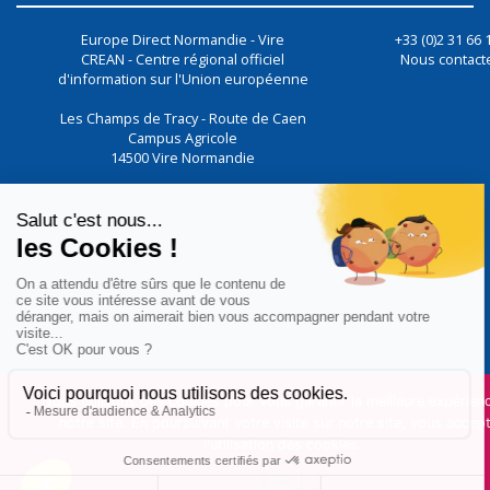
Europe Direct Normandie - Vire
+33 (0)2 31 66 
CREAN - Centre régional officiel
Nous contact
d'information sur l'Union européenne
Les Champs de Tracy - Route de Caen
Campus Agricole
14500
Vire Normandie
Nous utilisons des cookies pour vous garantir la meilleure expérien
notre site. En poursuivant votre visite sur notre site, vous accep
l'utilisation des cookies.
Ok