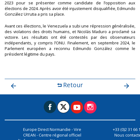
2023 pour se présenter comme candidate de l’opposition aux
élections de 2024. Après avoir été injustement disqualifiée, Edmundo
González Urrutia a pris sa place.
Avant ces élections, le Venezuela a subi une répression généralisée,
des violations des droits humains, et Nicolás Maduro a proclamé sa
victoire. Les résultats ont été contestés par des observateurs
indépendants, y compris l’ONU. Finalement, en septembre 2024, le
Parlement européen a reconnu Edmundo González comme le
président légitime du pays.
Retour
Europe Direct Normandie - Vire
+33 (0)2 31 66 
CREAN - Centre régional officiel
Nous contact