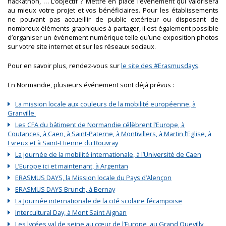
hackathon, … L’objectif ? Mettre en place l’événement qui valorisera
au mieux votre projet et vos bénéficiaires. Pour les établissements
ne pouvant pas accueillir de public extérieur ou disposant de
nombreux éléments graphiques à partager, il est également possible
d’organiser un événement numérique telle qu’une exposition photos
sur votre site internet et sur les réseaux sociaux.
Pour en savoir plus, rendez-vous sur
le site des #Erasmusdays
.
En Normandie, plusieurs événement sont déjà prévus :
La mission locale aux couleurs de la mobilité européenne, à
Granville
Les CFA du bâtiment de Normandie célèbrent l’Europe, à
Coutances, à Caen, à Saint-Paterne, à Montivillers, à Martin l’Eglise, à
Evreux et à Saint-Etienne du Rouvray
La journée de la mobilité internationale, à l’Université de Caen
L’Europe ici et maintenant, à Argentan
ERASMUS DAYS, la Mission locale du Pays d’Alençon
ERASMUS DAYS Brunch, à Bernay
La Journée internationale de la cité scolaire fécampoise
Intercultural Day, à Mont Saint Aignan
Les lycées val de seine au cœur de l’Europe, au Grand Quevilly