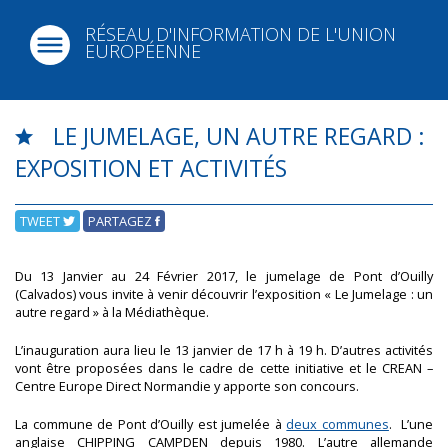
RÉSEAU D'INFORMATION DE L'UNION
EUROPÉENNE
LE JUMELAGE, UN AUTRE REGARD :
EXPOSITION ET ACTIVITÉS
TWEET
PARTAGEZ
Du 13 Janvier au 24 Février 2017, le jumelage de Pont d’Ouilly
(Calvados) vous invite à venir découvrir l’exposition « Le Jumelage : un
autre regard » à la Médiathèque.
L’inauguration aura lieu le 13 janvier de 17 h à 19 h. D’autres activités
vont être proposées dans le cadre de cette initiative et le CREAN –
Centre Europe Direct Normandie y apporte son concours.
La commune de Pont d’Ouilly est jumelée à
deux communes
. L’une
anglaise CHIPPING CAMPDEN depuis 1980. L’autre allemande