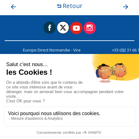
Retour
Europe Direct Normandie - Vire
+33 (0)2 31 66 
CREAN - Centre régional officiel
Nous contact
d'information sur l'Union européenne
Les Champs de Tracy - Route de Caen
Campus Agricole
14500
Vire Normandie
Nous utilisons des cookies pour vous garantir la meilleure expérien
notre site. En poursuivant votre visite sur notre site, vous accep
l'utilisation des cookies.
Ok