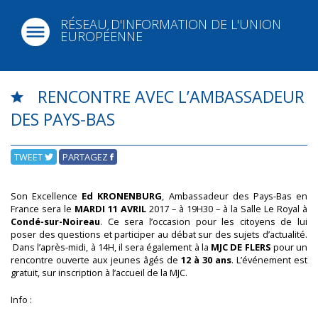
RÉSEAU D'INFORMATION DE L'UNION
EUROPÉENNE
RENCONTRE AVEC L’AMBASSADEUR
DES PAYS-BAS
TWEET
PARTAGEZ
Son Excellence
Ed KRONENBURG
, Ambassadeur des Pays-Bas en
France sera le
MARDI 11 AVRIL
2017 – à 19H30 – à la
Salle Le Royal à
Condé-sur-Noireau
.
Ce sera l’occasion pour les citoyens de lui
poser des questions et participer au débat sur des sujets d’actualité.
Dans l’après-midi, à 14H, il sera également à la
MJC DE FLERS
pour un
rencontre ouverte aux jeunes âgés de
12 à 30 ans
. L’événement est
gratuit, sur inscription à l’accueil de la MJC.
Info :