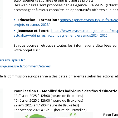
établissements scolaires et pleins d’autres projets.
Des webinaires sont proposés par les Agence ERASMUS+ (Educati
accompagner à mieux connaître les opportunités offertes sur les v
Education – Formation :
https://agence.erasmusplus.fr/2024/
projets-erasmus-2025/
Jeunesse et Sport :
https://www.erasmusplus-jeunesse.fr/es
actualite/webinaires_accompagnement_erasmus2024_2025
Et vous pouvez retrouvez toutes les informations détaillées 
votre projet sur :
erasmusplus.fr/
us-jeunesse.fr/comment/etapes
de la Commission européenne à des dates différentes selon les actions et 
Pour l’action 1 – Mobilité des individus à des fins d’éducati
12 février 2025 à 12h00 (heure de Bruxelles)
19 février 2025 à 12h00 (heure de Bruxelles)
29 avril 2025 à 17h00 (heure de Bruxelles)
1er octobre 2025 à 12h00 (heure de Bruxelles)
Pour l’a