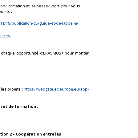
on-Formation et Jeunesse-Sport) pour vous
olets :
11/19/publication-du-guide-et-de-lappel-a-
paces-
sur chaque opportunité d’ERASMUS+ pour monter
les projets :
https://webgate.ec.europa.eu/app-
on et de formation :
ction 2 – Coopération entre les