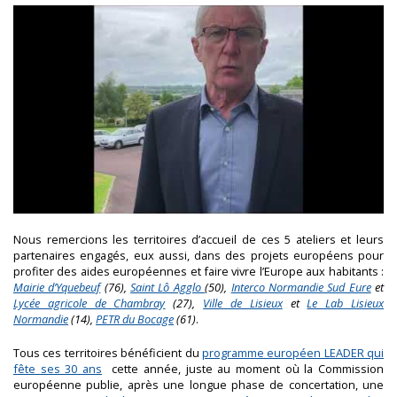
Nous remercions les territoires d’accueil de ces 5 ateliers et leurs
partenaires engagés, eux aussi, dans des projets européens pour
profiter des aides européennes et faire vivre l’Europe aux habitants :
Mairie d’Yquebeuf
(76),
Saint Lô Agglo
(50),
Interco Normandie Sud Eure
et
Lycée agricole de Chambray
(27),
Ville de Lisieux
et
Le Lab Lisieux
Normandie
(14),
PETR du Bocage
(61)
.
Tous ces territoires bénéficient du
programme européen LEADER qui
fête ses 30 ans
cette année, juste au moment où la Commission
européenne publie, après une longue phase de concertation, une