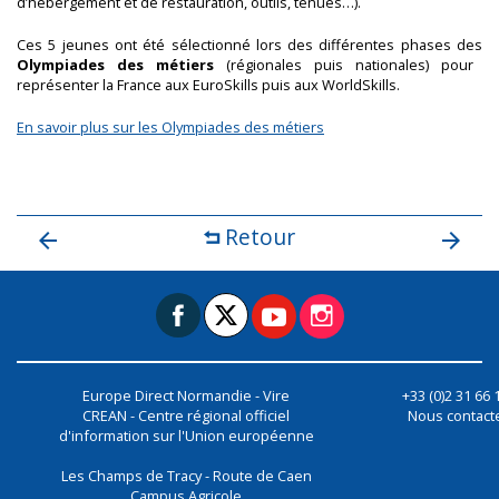
d’hébergement et de restauration, outils, tenues…).
Ces 5 jeunes ont été sélectionné lors des différentes phases des
Olympiades des métiers
(régionales puis nationales) pour
représenter la France aux EuroSkills puis aux WorldSkills.
En savoir plus sur les Olympiades des métiers
Retour
Europe Direct Normandie - Vire
+33 (0)2 31 66 
CREAN - Centre régional officiel
Nous contact
d'information sur l'Union européenne
Les Champs de Tracy - Route de Caen
Campus Agricole