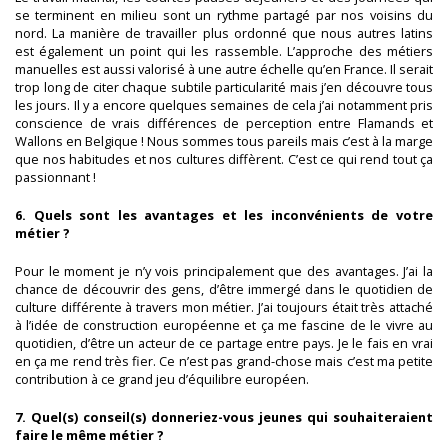
se terminent en milieu sont un rythme partagé par nos voisins du
nord. La manière de travailler plus ordonné que nous autres latins
est également un point qui les rassemble. L’approche des métiers
manuelles est aussi valorisé à une autre échelle qu’en France. Il serait
trop long de citer chaque subtile particularité mais j’en découvre tous
les jours. Il y a encore quelques semaines de cela j’ai notamment pris
conscience de vrais différences de perception entre Flamands et
Wallons en Belgique ! Nous sommes tous pareils mais c’est à la marge
que nos habitudes et nos cultures diffèrent. C’est ce qui rend tout ça
passionnant !
6. Quels sont les avantages et les inconvénients de votre
métier ?
Pour le moment je n’y vois principalement que des avantages. J’ai la
chance de découvrir des gens, d’être immergé dans le quotidien de
culture différente à travers mon métier. J’ai toujours était très attaché
à l’idée de construction européenne et ça me fascine de le vivre au
quotidien, d’être un acteur de ce partage entre pays. Je le fais en vrai
en ça me rend très fier. Ce n’est pas grand-chose mais c’est ma petite
contribution à ce grand jeu d’équilibre européen.
7. Quel(s) conseil(s) donneriez-vous jeunes qui souhaiteraient
faire le même métier ?