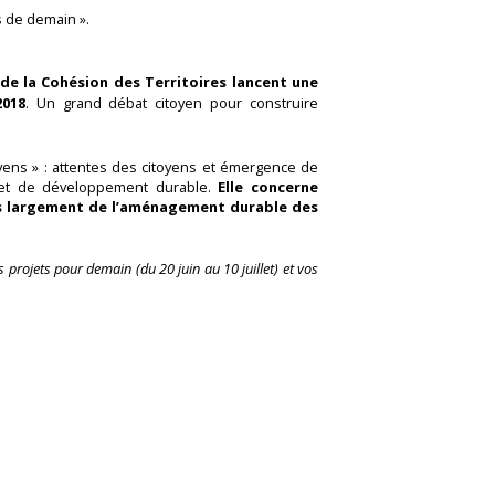
s de demain ».
 de la Cohésion des Territoires lanc
ent une
2018
. Un grand débat citoyen pour construire
toyens » : attentes des citoyens et émergence de
le et de développement durable.
Elle concerne
us largement de l’aménagement durable des
projets pour demain (du 20 juin au 10 juillet) et vos